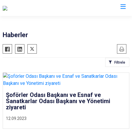
İzmir
Haberler
Aliağa
Foça
Menemen
Balçova
Gaziemir
Narlıdere
Filtrele
Bayındır
Güzelbahçe
Ödemiş
Bergama
Karaburun
Seferihisar
Beydağ
Karşıyaka
Selçuk
Bornova
Kemalpaşa
Tire
Şoförler Odası Başkanı ve Esnaf ve
Sanatkarlar Odası Başkanı ve Yönetimi
Buca
Kınık
Torbalı
ziyareti
Çeşme
Kiraz
Urla
12.09.2023
Çiğli
Konak
Bayraklı
Dikili
Menderes
Karabağlar