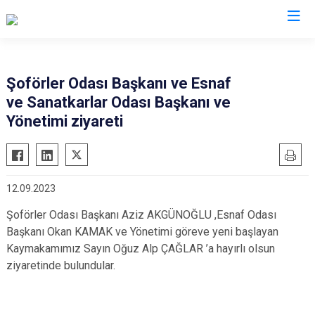
İzmir
Şoförler Odası Başkanı ve Esnaf
ve Sanatkarlar Odası Başkanı ve
Aliağa
Foça
Menemen
Yönetimi ziyareti
Balçova
Gaziemir
Narlıdere
Bayındır
Güzelbahçe
Ödemiş
Bergama
Karaburun
Seferihisar
12.09.2023
Beydağ
Karşıyaka
Selçuk
Şoförler Odası Başkanı Aziz AKGÜNOĞLU ,Esnaf Odası
Bornova
Kemalpaşa
Tire
Başkanı Okan KAMAK ve Yönetimi göreve yeni başlayan
Buca
Kınık
Torbalı
Kaymakamımız Sayın Oğuz Alp ÇAĞLAR ’a hayırlı olsun
Çeşme
Kiraz
Urla
ziyaretinde bulundular.
Çiğli
Konak
Bayraklı
Dikili
Menderes
Karabağlar