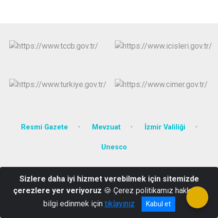
Resmi Gazete
Mevzuat
İzmir Valiliği
Unesco
Atatürk Mahallesi Atatürk Caddesi No:151 Selçuk/İZMİR
Sizlere daha iyi hizmet verebilmek için sitemizde
0 (232) 892 63 66 - 892 70 70
çerezlere yer veriyoruz
🍪 Çerez politikamız hakkında
bilgi edinmek için
tıklayınız
Kabul et