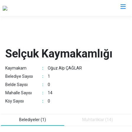
İzmir
Aliağa
Foça
Menemen
Selçuk Kaymakamlığı
Balçova
Gaziemir
Narlıdere
Bayındır
Güzelbahçe
Ödemiş
Kaymakam
:
Oğuz Alp ÇAĞLAR
Bergama
Karaburun
Seferihisar
Belediye Sayısı
:
1
Beydağ
Karşıyaka
Selçuk
Belde Sayısı
:
0
Bornova
Kemalpaşa
Tire
Mahalle Sayısı
:
14
Buca
Kınık
Torbalı
Köy Sayısı
:
0
Çeşme
Kiraz
Urla
Çiğli
Konak
Bayraklı
Belediyeler (1)
Muhtarliklar (14)
Dikili
Menderes
Karabağlar