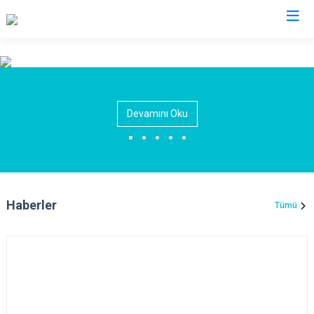
İzmir
Aliağa
Foça
Menemen
Devamını Oku
Balçova
Gaziemir
Narlıdere
Bayındır
Güzelbahçe
Ödemiş
Bergama
Karaburun
Seferihisar
Beydağ
Karşıyaka
Selçuk
Haberler
Tümü
Bornova
Kemalpaşa
Tire
Buca
Kınık
Torbalı
Çeşme
Kiraz
Urla
Çiğli
Konak
Bayraklı
Dikili
Menderes
Karabağlar